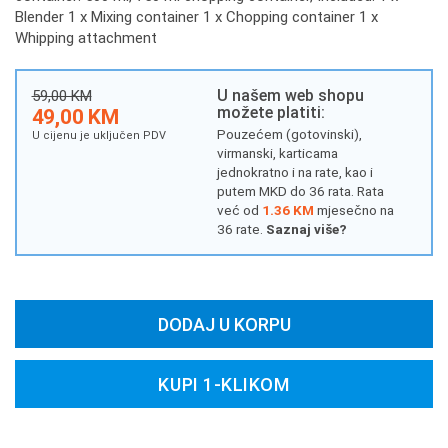
Blender 1 x Mixing container 1 x Chopping container 1 x
Whipping attachment
U našem web shopu
59,00 KM
možete platiti:
49,00 KM
Pouzećem (gotovinski),
U cijenu je uključen PDV
virmanski, karticama
jednokratno i na rate, kao i
putem MKD do 36 rata. Rata
već od
1.36 KM
mjesečno na
36 rate.
Saznaj više?
DODAJ U KORPU
KUPI 1-KLIKOM