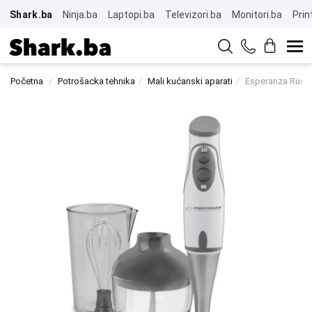
Shark.ba
Ninja.ba
Laptopi.ba
Televizori.ba
Monitori.ba
Prin
Početna
Potrošacka tehnika
Mali kućanski aparati
Esperanza Ručn