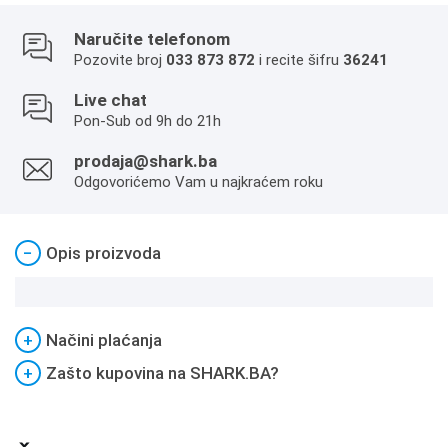
Naručite telefonom
Pozovite broj
033 873 872
i recite šifru
36241
Live chat
Pon-Sub od 9h do 21h
prodaja@shark.ba
Odgovorićemo Vam u najkraćem roku
−
Opis proizvoda
+
Načini plaćanja
+
Zašto kupovina na SHARK.BA?