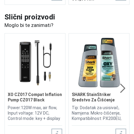
Slični proizvodi
Moglo bi te zanimati?
XO CZ017 Compat Inflation
SHARK StainStriker
Pump CZ017 Black
Sredstvo Za Čišćenje
Power:120W max, air flow,
Tip: Dodatak za usisivač,
Input voltage: 12V DC,
Namjena: Mokro čišćenje,
Control mode: key + display
Kompatibilnost: PX200EU,
screen, Cable length: 3 m,
PX200EUT, Sadržaj
Air tube size: 30cm, 1 LED
pakovanja: 946ml