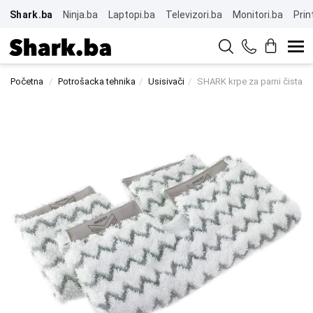
Shark.ba
Ninja.ba
Laptopi.ba
Televizori.ba
Monitori.ba
Prin
Početna
Potrošacka tehnika
Usisivači
SHARK krpe za parni čistač