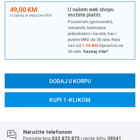
49,00 KM
U našem web shopu
možete platiti:
U cijenu je uključen PDV
Pouzećem (gotovinski),
virmanski, karticama
jednokratno i na rate, kao i
putem MKD do 36 rata. Rata
već od
1.36 KM
mjesečno na
36 rate.
Saznaj više?
DODAJ U KORPU
KUPI 1-KLIKOM
Naručite telefonom
Pozovite broj
033 873 872
i recite šifru
39541