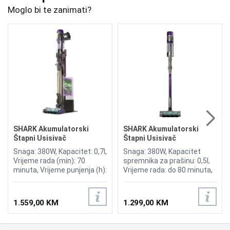
Moglo bi te zanimati?
SHARK Akumulatorski
SHARK Akumulatorski
Štapni Usisivač
Štapni Usisivač
PowerDetect Clean &
PowerDetect IP1251EUT
Snaga: 380W, Kapacitet: 0,7l,
Snaga: 380W, Kapacitet
Empty IP3251EUT
Vrijeme rada (min): 70
spremnika za prašinu: 0,5l,
minuta, Vrijeme punjenja (h):
Vrijeme rada: do 80 minuta,
6 sati, DuoClean Detect,
DuoClean Detect,
DirectionDetect, DirtDetect,
DirectionDetect, Anti Hair
EdgeDetect, FloorDetect,
Wrap Plus, Lagan i bežičan
1.559,00 KM
1.299,00 KM
Reverse Clean tehnologija,
za udobnost, Učinkovita
Anti-Allergen Complete Seal
filtracija čistog zraka,
tehnologija, Shark
Idealno za male prostore