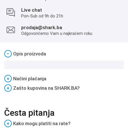
Live chat
Pon-Sub od 9h do 21h
prodaja@shark.ba
Odgovorićemo Vam u najkraćem roku
−
Opis proizvoda
+
Načini plaćanja
+
Zašto kupovina na SHARK.BA?
Česta pitanja
+
Kako mogu platiti na rate?