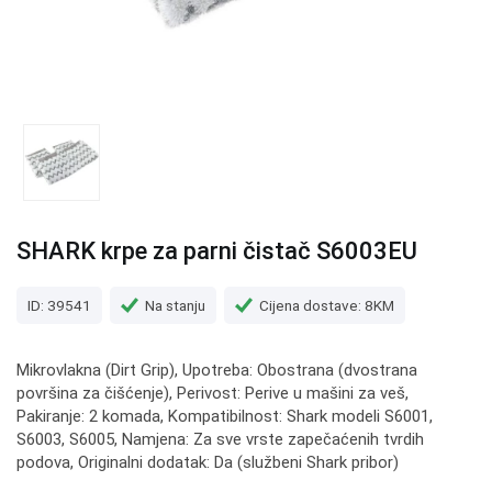
SHARK krpe za parni čistač S6003EU
ID: 39541
Na stanju
Cijena dostave: 8KM
Mikrovlakna (Dirt Grip), Upotreba: Obostrana (dvostrana
površina za čišćenje), Perivost: Perive u mašini za veš,
Pakiranje: 2 komada, Kompatibilnost: Shark modeli S6001,
S6003, S6005, Namjena: Za sve vrste zapečaćenih tvrdih
podova, Originalni dodatak: Da (službeni Shark pribor)