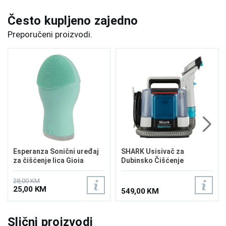
Često kupljeno zajedno
Preporučeni proizvodi.
Esperanza Sonični uređaj
SHARK Usisivač za
za čišćenje lica Gioia
Dubinsko Čišćenje
EBM003T
StainStriker PX200EUT
28,00 KM
25,00 KM
549,00 KM
Slični proizvodi