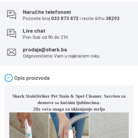
Naručite telefonom
Pozovite broj
033 873 872
i recite šifru
38293
Live chat
Pon-Sub od 9h do 21h
prodaja@shark.ba
Odgovorićemo Vam u najkraćem roku
−
Opis proizvoda
Shark StainStriker Pet Stain & Spot Cleaner. Savršen za
domove sa kućnim ljubimcima.
20x veća snaga za uklanjanje mrlja