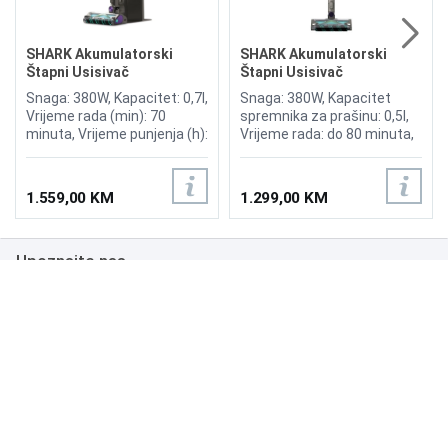
SHARK Akumulatorski
SHARK Akumulatorski
Štapni Usisivač
Štapni Usisivač
PowerDetect Clean &
PowerDetect IP1251EUT
Snaga: 380W, Kapacitet: 0,7l,
Snaga: 380W, Kapacitet
Empty IP3251EUT
Vrijeme rada (min): 70
spremnika za prašinu: 0,5l,
minuta, Vrijeme punjenja (h):
Vrijeme rada: do 80 minuta,
6 sati, DuoClean Detect,
DuoClean Detect,
DirectionDetect, DirtDetect,
DirectionDetect, Anti Hair
EdgeDetect, FloorDetect,
Wrap Plus, Lagan i bežičan
1.559,00 KM
1.299,00 KM
Reverse Clean tehnologija,
za udobnost, Učinkovita
Anti-Allergen Complete Seal
filtracija čistog zraka,
tehnologija, Shark
Idealno za male prostore
Upoznajte nas
PowerDetect tehnologija,
Flexology tehnologija, Anti
Hair Wrap Plus – snažno
Poslovanje
uklanjanje dlaka bez
zapetljavanja
Podrška
NAČINI PLAĆANJA