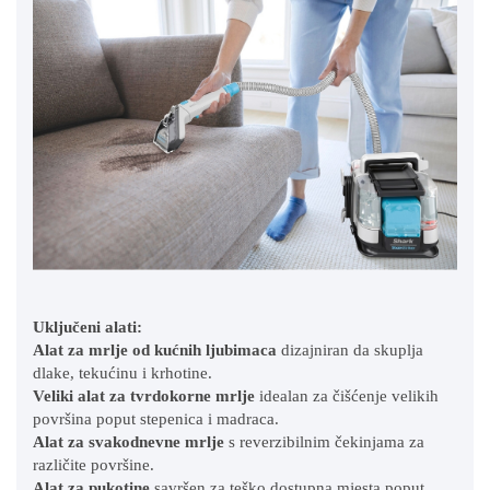
Uključeni alati:
Alat za mrlje od kućnih ljubimaca
dizajniran da skuplja
dlake, tekućinu i krhotine.
Veliki alat za tvrdokorne mrlje
idealan za čišćenje velikih
površina poput stepenica i madraca.
Alat za svakodnevne mrlje
s reverzibilnim čekinjama za
različite površine.
Alat za pukotine
savršen za teško dostupna mjesta poput