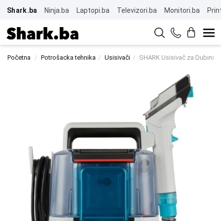
Shark.ba
Ninja.ba
Laptopi.ba
Televizori.ba
Monitori.ba
Prin
Početna
Potrošacka tehnika
Usisivači
SHARK Usisivač za Dubinsko