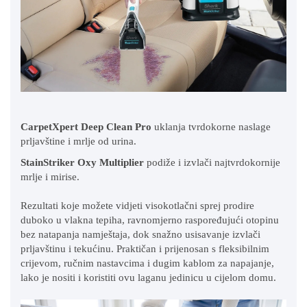
CarpetXpert Deep Clean Pro
uklanja tvrdokorne naslage
prljavštine i mrlje od urina.
StainStriker Oxy Multiplier
podiže i izvlači najtvrdokornije
mrlje i mirise.
Rezultati koje možete vidjeti visokotlačni sprej prodire
duboko u vlakna tepiha, ravnomjerno raspoređujući otopinu
bez natapanja namještaja, dok snažno usisavanje izvlači
prljavštinu i tekućinu.
Praktičan i prijenosan s fleksibilnim
crijevom, ručnim nastavcima i dugim kablom za napajanje,
lako je nositi i koristiti ovu laganu jedinicu u cijelom domu.