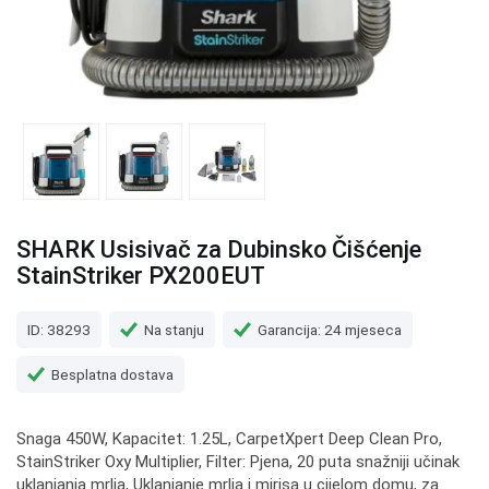
SHARK Usisivač za Dubinsko Čišćenje
StainStriker PX200EUT
ID: 38293
Na stanju
Garancija: 24 mjeseca
Besplatna dostava
Snaga 450W, Kapacitet: 1.25L, CarpetXpert Deep Clean Pro,
StainStriker Oxy Multiplier, Filter: Pjena, 20 puta snažniji učinak
uklanjanja mrlja, Uklanjanje mrlja i mirisa u cijelom domu, za