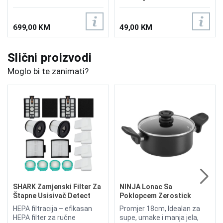
Mopom
699,00 KM
49,00 KM
Slični proizvodi
Moglo bi te zanimati?
SHARK Zamjenski Filter Za
NINJA Lonac Sa
Štapne Usisivač Detect
Poklopcem Zerostick
Pro Serije
Classic 18cm CW50218DE
HEPA filtracija – efikasan
Promjer 18cm, Idealan za
HEPA filter za ručne
supe, umake i manja jela,