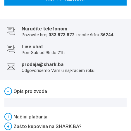
Naručite telefonom
Pozovite broj
033 873 872
i recite šifru
36244
Live chat
Pon-Sub od 9h do 21h
prodaja@shark.ba
Odgovorićemo Vam u najkraćem roku
−
Opis proizvoda
+
Načini plaćanja
+
Zašto kupovina na SHARK.BA?