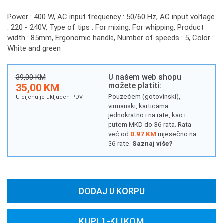
Power : 400 W, AC input frequency : 50/60 Hz, AC input voltage
: 220 - 240V, Type of tips : For mixing, For whipping, Product
width : 85mm, Ergonomic handle, Number of speeds : 5, Color :
White and green
U našem web shopu
39,00 KM
možete platiti:
35,00 KM
Pouzećem (gotovinski),
U cijenu je uključen PDV
virmanski, karticama
jednokratno i na rate, kao i
putem MKD do 36 rata. Rata
već od
0.97 KM
mjesečno na
36 rate.
Saznaj više?
DODAJ U KORPU
KUPI 1-KLIKOM