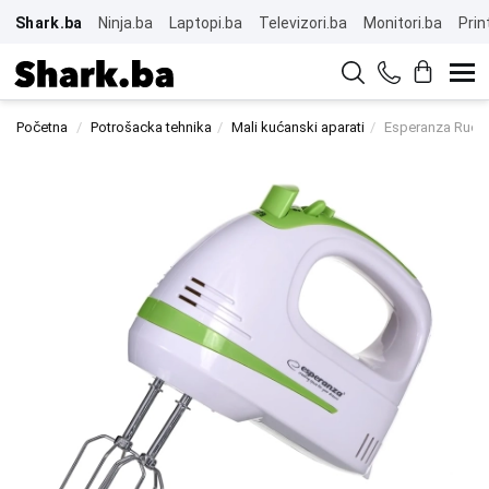
Shark.ba
Ninja.ba
Laptopi.ba
Televizori.ba
Monitori.ba
Prin
Početna
Potrošacka tehnika
Mali kućanski aparati
Esperanza Ručni