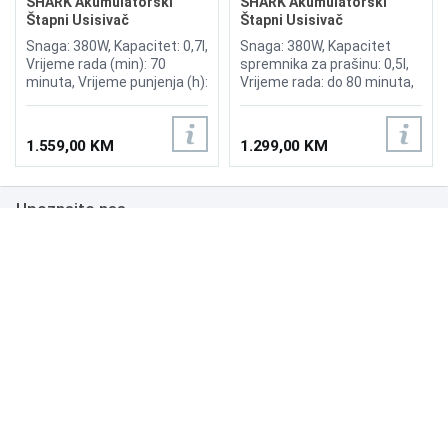
SHARK Akumulatorski
SHARK Akumulatorski
Štapni Usisivač
Štapni Usisivač
PowerDetect Clean &
PowerDetect IP1251EUT
Snaga: 380W, Kapacitet: 0,7l,
Snaga: 380W, Kapacitet
Empty IP3251EUT
Vrijeme rada (min): 70
spremnika za prašinu: 0,5l,
minuta, Vrijeme punjenja (h):
Vrijeme rada: do 80 minuta,
6 sati, DuoClean Detect,
DuoClean Detect,
DirectionDetect, DirtDetect,
DirectionDetect, Anti Hair
EdgeDetect, FloorDetect,
Wrap Plus, Lagan i bežičan
1.559,00 KM
1.299,00 KM
Reverse Clean tehnologija,
za udobnost, Učinkovita
Anti-Allergen Complete Seal
filtracija čistog zraka,
tehnologija, Shark
Idealno za male prostore
Upoznajte nas
PowerDetect tehnologija,
Flexology tehnologija, Anti
Hair Wrap Plus – snažno
Poslovanje
uklanjanje dlaka bez
zapetljavanja
Podrška
NAČINI PLAĆANJA