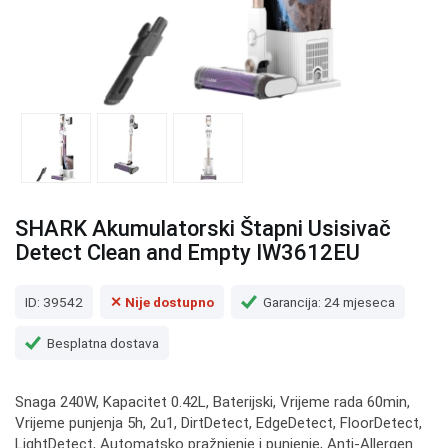
SHARK Akumulatorski Štapni Usisivač
Detect Clean and Empty IW3612EU
ID: 39542
✕ Nije dostupno
Garancija: 24 mjeseca
Besplatna dostava
Snaga 240W, Kapacitet 0.42L, Baterijski, Vrijeme rada 60min,
Vrijeme punjenja 5h, 2u1, DirtDetect, EdgeDetect, FloorDetect,
LightDetect, Automatsko pražnjenje i punjenje, Anti-Allergen