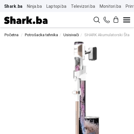
Shark.ba
Ninja.ba
Laptopi.ba
Televizori.ba
Monitori.ba
Prin
Početna
Potrošacka tehnika
Usisivači
SHARK Akumulatorski Štapni