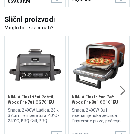
859,00 KM
Slični proizvodi
Moglo bi te zanimati?
NINJA Električni Roštilj
NINJA Električna Peč
Woodfire 7u1 OG701EU
Woodfire 8u1 OO101EU
Snaga: 2400W, Ladica: 28 x
Snaga: 2400W, 8u1
37cm, Temperatura: 40°C -
višenamjenska pećnica:
240°C, BBQ Grill, BBQ
Pripremite pizze, pečenja,
Smoker, Air Fryer na
dimljena jela, dehidrirane
otvorenom, Ninja Woodfire
grickalice i još mnogo toga
979,00 KM