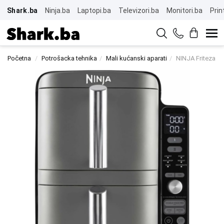
Shark.ba
Ninja.ba
Laptopi.ba
Televizori.ba
Monitori.ba
Prin
Početna
Potrošacka tehnika
Mali kućanski aparati
NINJA Friteza D