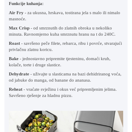
Funkcije kuhanja:
Air Fry
- za ukusna, hrskava, tostirana jela s malo ili nimalo
masnoće.
Max Crisp
- od smrznutih do zlatnih obroka u nekoliko
minuta. Ravnomjerno kuha smrznutu hranu na t do 240C.
Roast
- savršeno peče filete, rebarca, ribu i povrće, stvarajući
privlačnu zlatnu koricu.
Bake
- jednostavno pripremite tjesteninu, domaći kruh,
kolače, torte i druge slastice.
Dehydrate
- uživajte u slasticama na bazi dehidriranog voća,
od jabuke do manga, od banane do ananasa.
Reheat
- vraćate svježinu i okus već pripremljenim jelima.
Savršeno rješenje za hladnu pizzu.