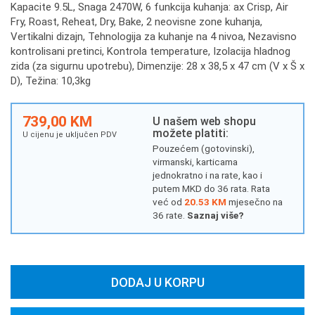
Kapacite 9.5L, Snaga 2470W, 6 funkcija kuhanja: ax Crisp, Air
Fry, Roast, Reheat, Dry, Bake, 2 neovisne zone kuhanja,
Vertikalni dizajn, Tehnologija za kuhanje na 4 nivoa, Nezavisno
kontrolisani pretinci, Kontrola temperature, Izolacija hladnog
zida (za sigurnu upotrebu), Dimenzije: 28 x 38,5 x 47 cm (V x Š x
D), Težina: 10,3kg
739,00 KM
U našem web shopu
možete platiti:
U cijenu je uključen PDV
Pouzećem (gotovinski),
virmanski, karticama
jednokratno i na rate, kao i
putem MKD do 36 rata. Rata
već od
20.53 KM
mjesečno na
36 rate.
Saznaj više?
DODAJ U KORPU