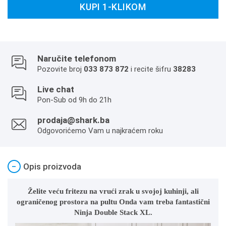
KUPI 1-KLIKOM
Naručite telefonom
Pozovite broj
033 873 872
i recite šifru
38283
Live chat
Pon-Sub od 9h do 21h
prodaja@shark.ba
Odgovorićemo Vam u najkraćem roku
−
Opis proizvoda
Želite veću fritezu na vrući zrak u svojoj kuhinji, ali
ograničenog prostora na pultu Onda vam treba fantastični
Ninja Double Stack XL.