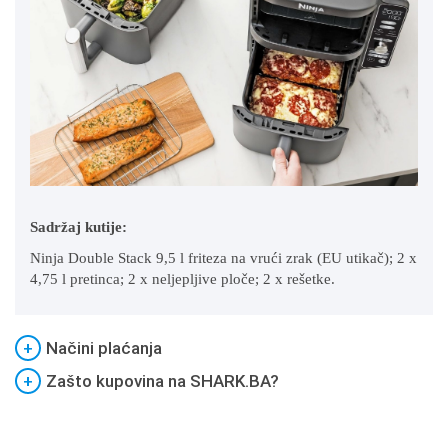
Sadržaj kutije:
Ninja Double Stack 9,5 l friteza na vrući zrak (EU utikač);
2 x
4,75 l pretinca;
2 x neljepljive ploče;
2 x rešetke.
+
Načini plaćanja
+
Zašto kupovina na SHARK.BA?