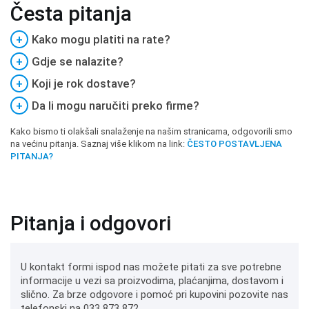
Česta pitanja
+
Kako mogu platiti na rate?
+
Gdje se nalazite?
+
Koji je rok dostave?
+
Da li mogu naručiti preko firme?
Kako bismo ti olakšali snalaženje na našim stranicama, odgovorili smo
na većinu pitanja. Saznaj više klikom na link:
ČESTO POSTAVLJENA
PITANJA?
Pitanja i odgovori
U kontakt formi ispod nas možete pitati za sve potrebne
informacije u vezi sa proizvodima, plaćanjima, dostavom i
slično. Za brze odgovore i pomoć pri kupovini pozovite nas
telefonski na 033 873 872.