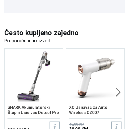
Često kupljeno zajedno
Preporučeni proizvodi.
SHARK Akumulatorski
XO Usisivač za Auto
Štapni Usisivač Detect Pro
Wireless CZ007
IW1611EU
45,00 KM
39,00 KM