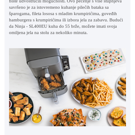
biste udvostručili mogućnosti. Ovo pečenje s više stupnjeva
savršeno je za istovremeno kuhanje pilećih bataka sa
šparogama, fileta lososa s mladim krumpirićima, goveđih
hamburgera s krumpirićima ili izbora jela za zabavu. Budući
da Ninja - SL400EU kuha do 55 brže, možete imati svoja
omiljena jela na stolu za nekoliko minuta.