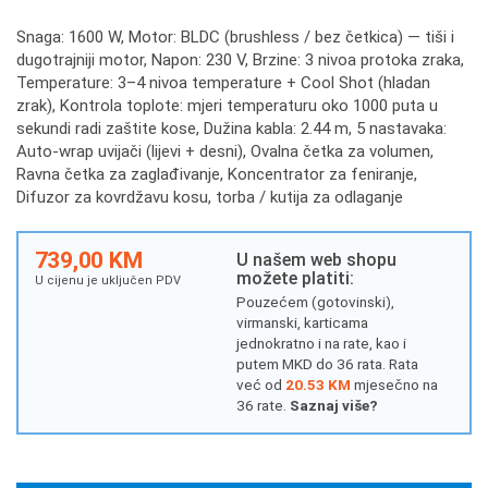
Snaga: 1600 W, Motor: BLDC (brushless / bez četkica) — tiši i
dugotrajniji motor, Napon: 230 V, Brzine: 3 nivoa protoka zraka,
Temperature: 3–4 nivoa temperature + Cool Shot (hladan
zrak), Kontrola toplote: mjeri temperaturu oko 1000 puta u
sekundi radi zaštite kose, Dužina kabla: 2.44 m, 5 nastavaka:
Auto-wrap uvijači (lijevi + desni), Ovalna četka za volumen,
Ravna četka za zaglađivanje, Koncentrator za feniranje,
Difuzor za kovrdžavu kosu, torba / kutija za odlaganje
739,00 KM
U našem web shopu
možete platiti:
U cijenu je uključen PDV
Pouzećem (gotovinski),
virmanski, karticama
jednokratno i na rate, kao i
putem MKD do 36 rata. Rata
već od
20.53 KM
mjesečno na
36 rate.
Saznaj više?