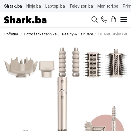
Shark.ba
Ninja.ba
Laptopi.ba
Televizori.ba
Monitori.ba
Prin
Početna
Potrošacka tehnika
Beauty & Hair Care
SHARK Styler Fen 