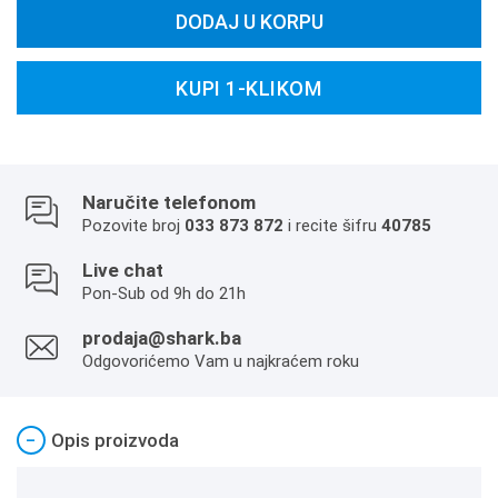
DODAJ U KORPU
KUPI 1-KLIKOM
Naručite telefonom
Pozovite broj
033 873 872
i recite šifru
40785
Live chat
Pon-Sub od 9h do 21h
prodaja@shark.ba
Odgovorićemo Vam u najkraćem roku
−
Opis proizvoda