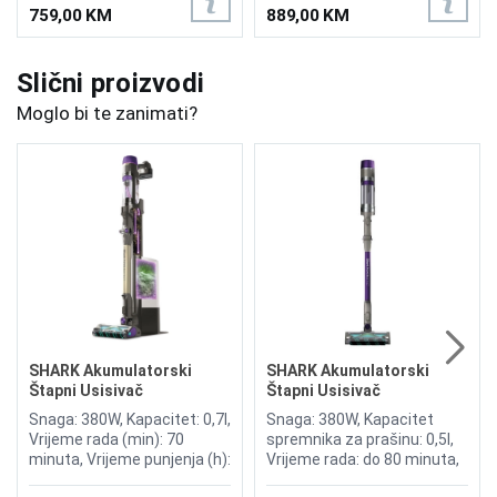
759,00 KM
889,00 KM
Slični proizvodi
Moglo bi te zanimati?
SHARK Akumulatorski
SHARK Akumulatorski
Štapni Usisivač
Štapni Usisivač
PowerDetect Clean &
PowerDetect IP1251EUT
Snaga: 380W, Kapacitet: 0,7l,
Snaga: 380W, Kapacitet
Empty IP3251EUT
Vrijeme rada (min): 70
spremnika za prašinu: 0,5l,
minuta, Vrijeme punjenja (h):
Vrijeme rada: do 80 minuta,
6 sati, DuoClean Detect,
DuoClean Detect,