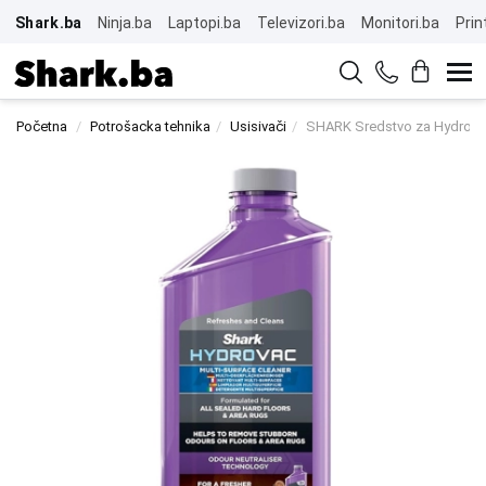
Shark.ba
Ninja.ba
Laptopi.ba
Televizori.ba
Monitori.ba
Prin
Početna
Potrošacka tehnika
Usisivači
SHARK Sredstvo za Hydro