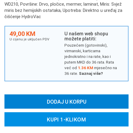
WD210, Površine: Drvo, pločice, mermer, laminat, Miris: Svjež
miris bez hemijskih ostataka, Upotreba: Direktno u uređaj za
čišćenje HydroVac
49,00 KM
U našem web shopu
možete platiti:
U cijenu je uključen PDV
Pouzećem (gotovinski),
virmanski, karticama
jednokratno i na rate, kao i
putem MKD do 36 rata. Rata
već od
1.36 KM
mjesečno na
36 rate.
Saznaj više?
DODAJ U KORPU
KUPI 1-KLIKOM