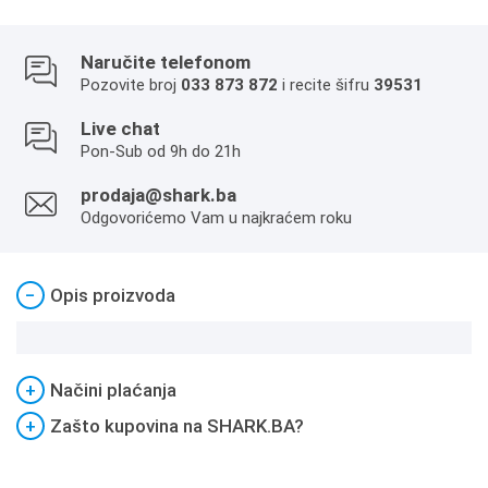
Naručite telefonom
Pozovite broj
033 873 872
i recite šifru
39531
Live chat
Pon-Sub od 9h do 21h
prodaja@shark.ba
Odgovorićemo Vam u najkraćem roku
−
Opis proizvoda
+
Načini plaćanja
+
Zašto kupovina na SHARK.BA?