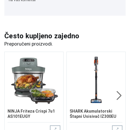
na Vaš komentar
Često kupljeno zajedno
Preporučeni proizvodi.
NINJA Friteza Crispi 7u1
SHARK Akumulatorski
AS101EUGY
Štapni Usisivač IZ300EU