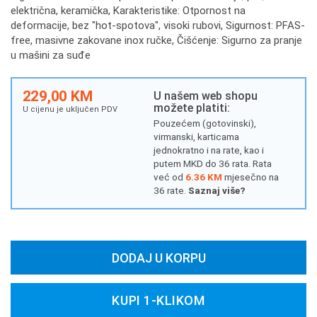
električna, keramička, Karakteristike: Otpornost na
deformacije, bez "hot-spotova", visoki rubovi, Sigurnost: PFAS-
free, masivne zakovane inox ručke, Čišćenje: Sigurno za pranje
u mašini za suđe
229,00 KM
U našem web shopu
možete platiti:
U cijenu je uključen PDV
Pouzećem (gotovinski),
virmanski, karticama
jednokratno i na rate, kao i
putem MKD do 36 rata. Rata
već od
6.36 KM
mjesečno na
36 rate.
Saznaj više?
DODAJ U KORPU
KUPI 1-KLIKOM