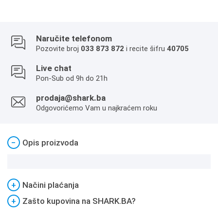
Naručite telefonom
Pozovite broj
033 873 872
i recite šifru
40705
Live chat
Pon-Sub od 9h do 21h
prodaja@shark.ba
Odgovorićemo Vam u najkraćem roku
−
Opis proizvoda
+
Načini plaćanja
+
Zašto kupovina na SHARK.BA?