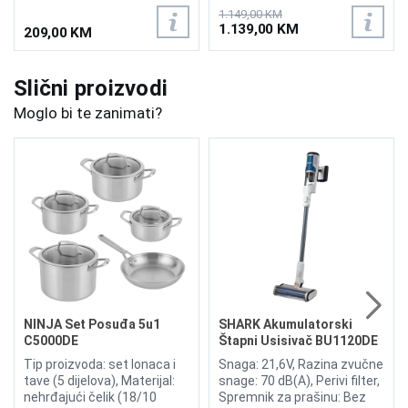
IW3612EUT
1.149,00 KM
1.139,00 KM
209,00 KM
Slični proizvodi
Moglo bi te zanimati?
NINJA Set Posuđa 5u1
SHARK Akumulatorski
C5000DE
Štapni Usisivač BU1120DE
Tip proizvoda: set lonaca i
Snaga: 21,6V, Razina zvučne
tave (5 dijelova), Materijal:
snage: 70 dB(A), Perivi filter,
nehrđajući čelik (18/10
Spremnik za prašinu: Bez