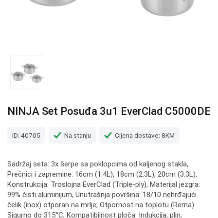
NINJA Set Posuđa 3u1 EverClad C5000DE
ID: 40705
Na stanju
Cijena dostave: 8KM
Sadržaj seta: 3x šerpe sa poklopcima od kaljenog stakla,
Prečnici i zapremine: 16cm (1.4L), 18cm (2.3L), 20cm (3.3L),
Konstrukcija: Troslojna EverClad (Triple-ply), Materijal jezgra:
99% čisti aluminijum, Unutrašnja površina: 18/10 nehrđajući
čelik (inox) otporan na mrlje, Otpornost na toplotu (Rerna):
Sigurno do 315°C, Kompatibilnost ploča: Indukcija, plin,