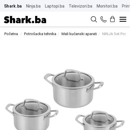
Shark.ba
Ninja.ba
Laptopi.ba
Televizori.ba
Monitori.ba
Prin
Početna
Potrošacka tehnika
Mali kućanski aparati
NINJA Set Posu