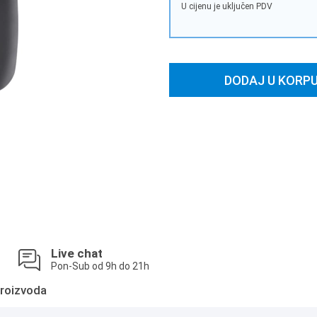
U cijenu je uključen PDV
DODAJ U KORP
Live chat
Pon-Sub od 9h do 21h
roizvoda