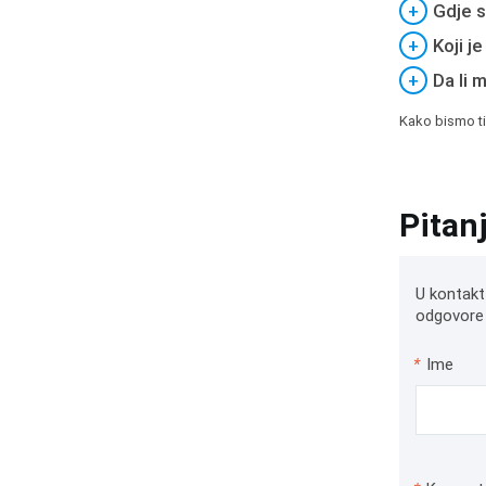
+
Gdje s
+
Koji j
+
Da li 
Kako bismo ti
Pitan
U kontakt
odgovore 
*
Ime