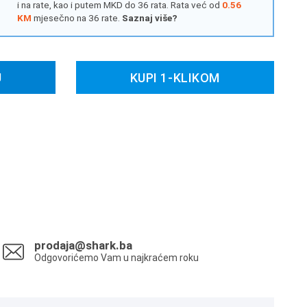
i na rate, kao i putem MKD do 36 rata. Rata već od
0.56
KM
mjesečno na 36 rate.
Saznaj više?
U
KUPI 1-KLIKOM
prodaja@shark.ba
Odgovorićemo Vam u najkraćem roku