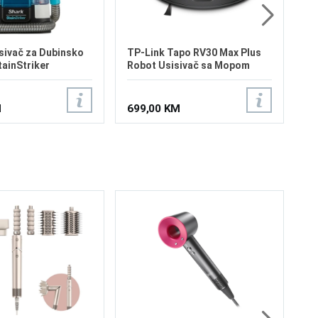
sivač za Dubinsko
TP-Link Tapo RV30 Max Plus
tainStriker
Robot Usisivač sa Mopom
M
699,00 KM
XO
Ha
Ra
vo
Ro
Mo
sp