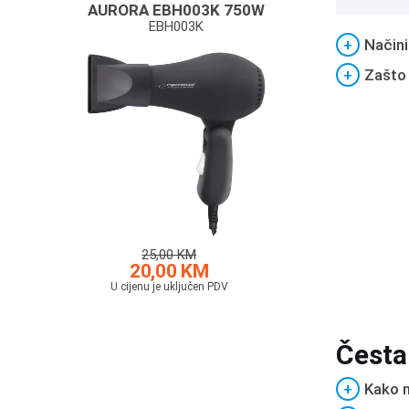
AURORA EBH003K 750W
EBH003K
+
Načini
+
Zašto
25,00 KM
20,00 KM
U cijenu je uključen PDV
Česta
+
Kako m