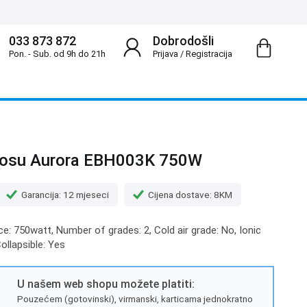
033 873 872
Dobrodošli
Pon. - Sub. od 9h do 21h
Prijava
/
Registracija
kosu Aurora EBH003K 750W
Garancija: 12 mjeseci
Cijena dostave: 8KM
e: 750watt, Number of grades: 2, Cold air grade: No, Ionic
ollapsible: Yes
U našem web shopu možete platiti:
Pouzećem (gotovinski), virmanski, karticama jednokratno