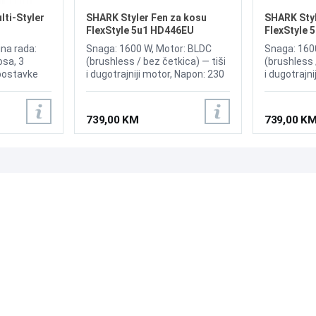
ti-Styler
SHARK Styler Fen za kosu
SHARK Styl
FlexStyle 5u1 HD446EU
FlexStyle 
HD446SLE
na rada:
Snaga: 1600 W, Motor: BLDC
Snaga: 160
osa, 3
(brushless / bez četkica) — tiši
(brushless 
 postavke
i dugotrajniji motor, Napon: 230
i dugotrajn
ija hladnog
V, Brzine: 3 nivoa protoka zraka,
V, Brzine: 3
hnologija,
Temperature: 3–4 nivoa
Temperatur
 kosu na
temperature + Cool Shot
temperatur
739,00 KM
739,00 K
o za kosu
(hladan zrak), Kontrola toplote:
(hladan zra
trator,
mjeri temperaturu oko 1000
mjeri temp
su, Brzo
puta u sekundi radi zaštite
puta u seku
ih
kose, Dužina kabla: 2.44 m, 5
kose, Dužin
nastavaka: Auto-wrap uvijači
nastavaka: 
PODRŠKA
PRATI NAS
(lijevi + desni), Ovalna četka za
(lijevi + de
volumen, Ravna četka za
volumen, R
Česta pitanja?
zaglađivanje, Koncentrator za
zaglađivanj
Reklamacije i povrati
feniranje, Difuzor za kovrdžavu
feniranje, 
Servis
kosu, torba / kutija za odlaganje
kosu, torba