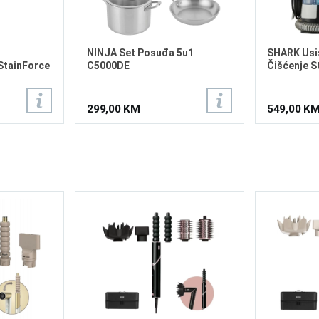
NINJA Set Posuđa 5u1
SHARK Usi
 StainForce
C5000DE
Čišćenje S
PX200EUT
299,00 KM
549,00 K