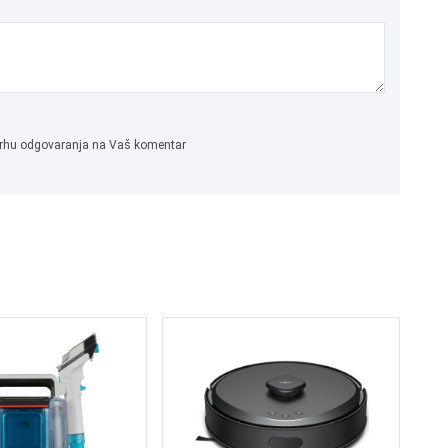
 svrhu odgovaranja na Vaš komentar
NI
F
4