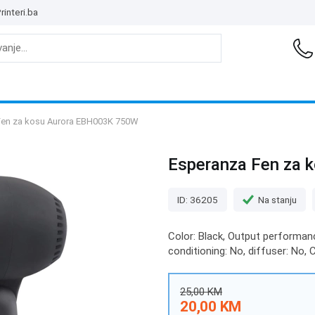
rinteri.ba
Fen za kosu Aurora EBH003K 750W
Esperanza Fen za 
ID: 36205
Na stanju
Color: Black, Output performanc
conditioning: No, diffuser: No, C
25,00 KM
20,00 KM