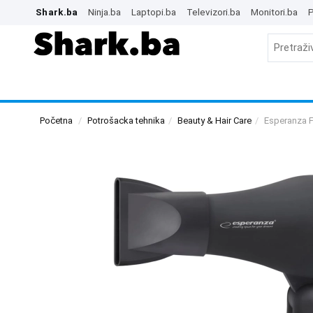
Shark.ba
Ninja.ba
Laptopi.ba
Televizori.ba
Monitori.ba
P
Početna
Potrošacka tehnika
Beauty & Hair Care
Esperanza 