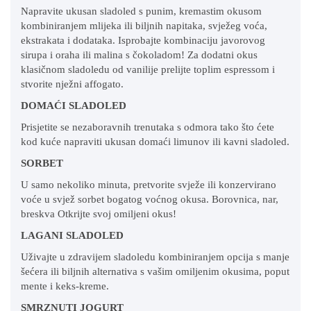
Napravite ukusan sladoled s punim, kremastim okusom
kombiniranjem mlijeka ili biljnih napitaka, svježeg voća,
ekstrakata i dodataka. Isprobajte kombinaciju javorovog
sirupa i oraha ili malina s čokoladom! Za dodatni okus
klasičnom sladoledu od vanilije prelijte toplim espressom i
stvorite nježni affogato.
DOMAĆI SLADOLED
Prisjetite se nezaboravnih trenutaka s odmora tako što ćete
kod kuće napraviti ukusan domaći limunov ili kavni sladoled.
SORBET
U samo nekoliko minuta, pretvorite svježe ili konzervirano
voće u svjež sorbet bogatog voćnog okusa. Borovnica, nar,
breskva Otkrijte svoj omiljeni okus!
LAGANI SLADOLED
Uživajte u zdravijem sladoledu kombiniranjem opcija s manje
šećera ili biljnih alternativa s vašim omiljenim okusima, poput
mente i keks-kreme.
SMRZNUTI JOGURT