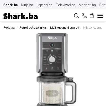
Shark.ba
Ninja.ba
Laptopi.ba
Televizori.ba
Monitori.ba
Prin
Početna
Potrošacka tehnika
Mali kućanski aparati
NINJA Aparat za