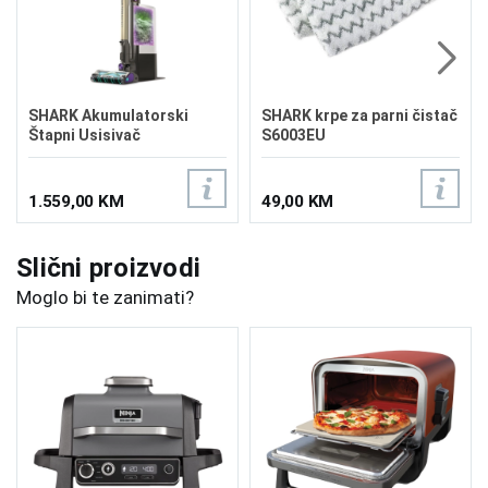
SHARK Akumulatorski
SHARK krpe za parni čistač
Štapni Usisivač
S6003EU
PowerDetect Clean &
Empty IP3251EUT
1.559,00 KM
49,00 KM
Slični proizvodi
Moglo bi te zanimati?