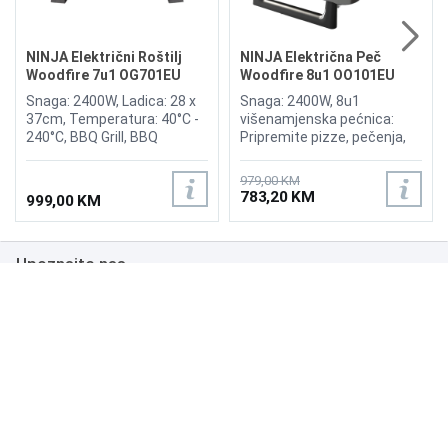
NINJA Električni Roštilj
NINJA Električna Peč
Woodfire 7u1 OG701EU
Woodfire 8u1 OO101EU
Snaga: 2400W, Ladica: 28 x
Snaga: 2400W, 8u1
37cm, Temperatura: 40°C -
višenamjenska pećnica:
240°C, BBQ Grill, BBQ
Pripremite pizze, pečenja,
Smoker, Air Fryer na
dimljena jela, dehidrirane
otvorenom, Ninja Woodfire
grickalice i još mnogo toga
979,00 KM
Pelete, All-Purpose Blend,
uz samo jedan uređaj,
783,20 KM
999,00 KM
Robust Blend, Nehrđajući
Autentičan okus drva:
čelik, Vodootporan prema
Zahvaljujući Woodfire
ocjeni IPX4, Težina: 13,9kg
tehnologiji,
Upoznajte nas
Visokotemperaturna
pećnica 370°C, Dimilica: Bez
plamena i komplikacija,
Poslovanje
Tajmer, Visina cm 47, Širina
cm 56,7, Dubina cm 61,5,
Podrška
Težina 19.1kg
NAČINI PLAĆANJA