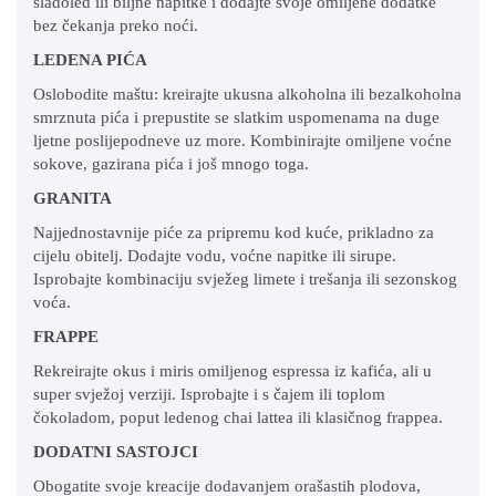
sladoled ili biljne napitke i dodajte svoje omiljene dodatke
bez čekanja preko noći.
LEDENA PIĆA
Oslobodite maštu: kreirajte ukusna alkoholna ili bezalkoholna
smrznuta pića i prepustite se slatkim uspomenama na duge
ljetne poslijepodneve uz more. Kombinirajte omiljene voćne
sokove, gazirana pića i još mnogo toga.
GRANITA
Najjednostavnije piće za pripremu kod kuće, prikladno za
cijelu obitelj. Dodajte vodu, voćne napitke ili sirupe.
Isprobajte kombinaciju svježeg limete i trešanja ili sezonskog
voća.
FRAPPE
Rekreirajte okus i miris omiljenog espressa iz kafića, ali u
super svježoj verziji. Isprobajte i s čajem ili toplom
čokoladom, poput ledenog chai lattea ili klasičnog frappea.
DODATNI SASTOJCI
Obogatite svoje kreacije dodavanjem orašastih plodova,